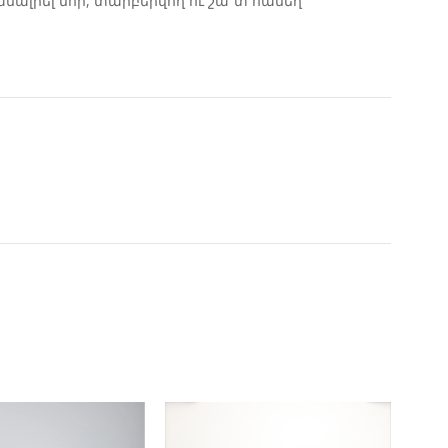
ալրել նոր, տարբերվող ու շա՜տ համեղ