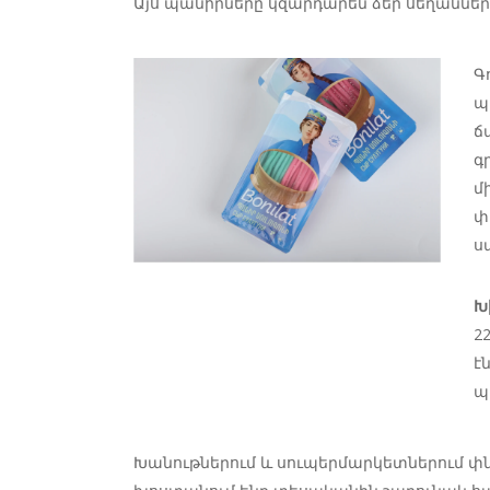
Այս պանիրները կզարդարեն ձեր սեղաններ
Գ
պ
ճ
գ
մ
փ
ս
Խ
2
է
պ
Խանութներում և սուպերմարկետներում փ