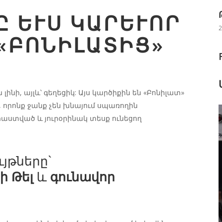
ԵՒՍ ԿԱՐԵՒՈՐ Է.
2
«ԲՈՆԻԼԱՏԻՑ»
լինի, այլև՝ գեղեցիկ: Այս կարծիքին են «Բոնիլատ»
որոնք ջանք չեն խնայում սպառողին
աստված և յուրօրինակ տեսք ունեցող
յթները`
ի Թել
և
գունավոր