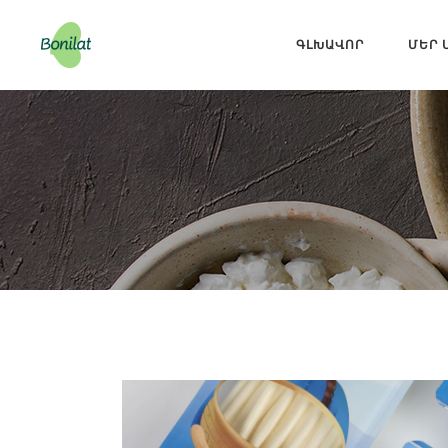
ԳԼԽԱՎՈՐ
ՄԵՐ 