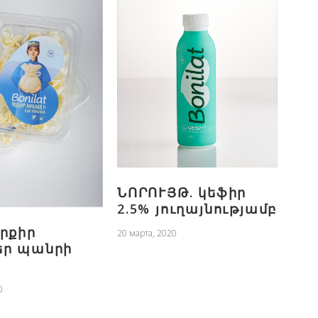
ՆՈՐՈՒՅԹ. կեֆիր
2.5% յուղայնությամբ
րքիր
20 марта, 2020
ր պանրի
0