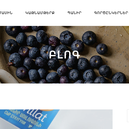
ՄԱՍԻՆ
ԿԱԹՆԱՄԹԵՐՔ
ՊԱՆԻՐ
ԳՈՐԾԸՆԿԵՐՆԵՐ
ԲԼՈԳ
S
f