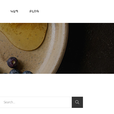
ԿԱՊ
ԲԼՈԳ
earch
or: