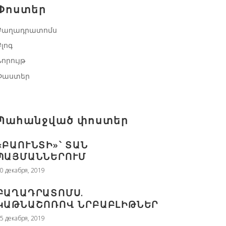
Փոստեր
Բաղադրատոմս
Բլոգ
Նորույթ
Փաստեր
Պահանջված փոստեր
«ԲԱՈՒՆՏԻ»՝ ՏԱՆ
ՊԱՅՄԱՆՆԵՐՈՒՄ
0 декабря, 2019
ԲԱՂԱԴՐԱՏՈՄՍ.
ԿԱԹՆԱՇՈՌՈՎ ՆՐԲԱԲԼԻԹՆԵՐ
5 декабря, 2019