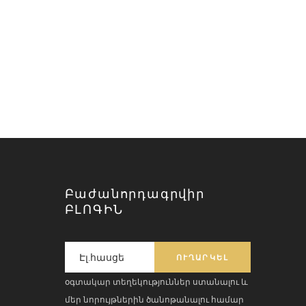
Բաժանորդագրվիր
ԲԼՈԳԻՆ
օգտակար տեղեկություններ ստանալու և
մեր նորույթներին ծանոթանալու համար