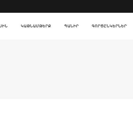
ՍԻՆ
ԿԱԹՆԱՄԹԵՐՔ
ՊԱՆԻՐ
ԳՈՐԾԸՆԿԵՐՆԵՐ