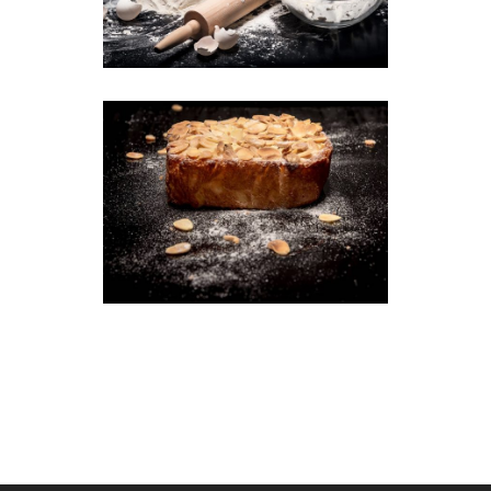
Breakfast
Wheat
Almond Cake
Breakfast
Cookies