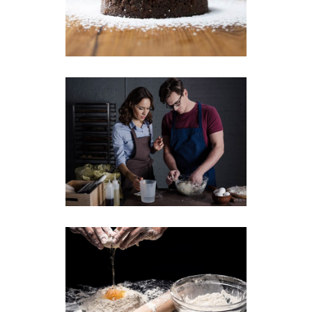
Chocolate Cake
Baking
Breakfast
Cookies
New Recipes
Breakfast
Sweets
Secret Recipes