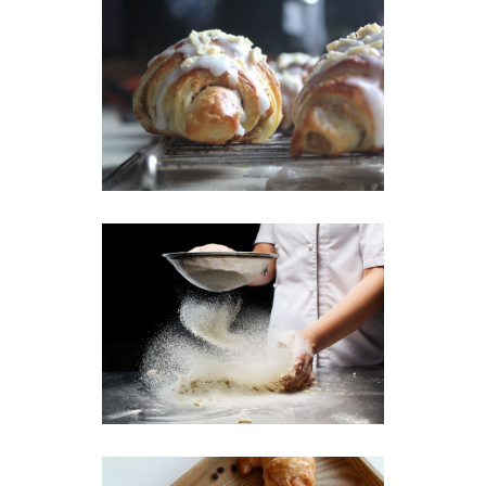
Creamy Croissant
Breakfast
Perfect Bread Dough
Breakfast
Sweets